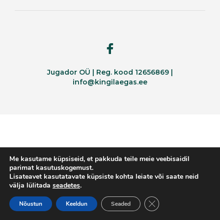
Jugador OÜ | Reg. kood 12656869 |
info@kingilaegas.ee
Me kasutame küpsiseid, et pakkuda teile meie veebisaidil
parimat kasutuskogemust.
Lisateavet kasutatavate küpsiste kohta leiate või saate neid
välja lülitada
seadetes
.
CLOSE GDPR COOKI
Nõustun
Keeldun
Seaded