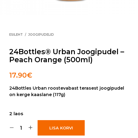
ESILEHT
/
JOOGIPUDELID
24Bottles® Urban Joogipudel –
Peach Orange (500ml)
17.90
€
24Bottles Urban roostevabast terasest joogipudel
on kerge kaaslane (117g)
2 laos
LISA KORVI