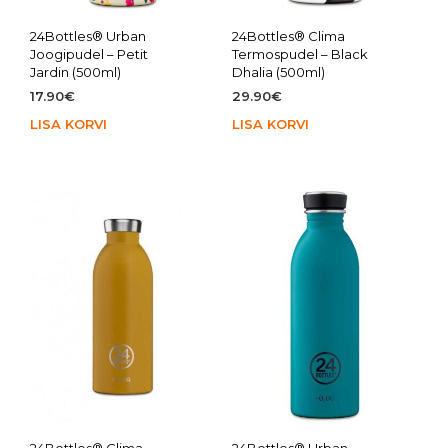
24Bottles® Urban
24Bottles® Clima
Joogipudel – Petit
Termospudel – Black
Jardin (500ml)
Dhalia (500ml)
17.90
€
29.90
€
LISA KORVI
LISA KORVI