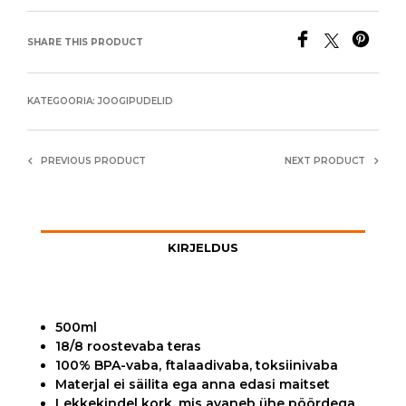
SHARE THIS PRODUCT
KATEGOORIA:
JOOGIPUDELID
PREVIOUS PRODUCT
NEXT PRODUCT
KIRJELDUS
500ml
18/8 roostevaba teras
100% BPA-vaba, ftalaadivaba, toksiinivaba
Materjal ei säilita ega anna edasi maitset
Lekkekindel kork, mis avaneb ühe pöördega