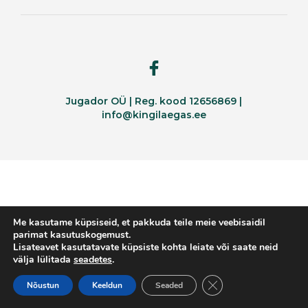
Jugador OÜ | Reg. kood 12656869 |
info@kingilaegas.ee
Me kasutame küpsiseid, et pakkuda teile meie veebisaidil
parimat kasutuskogemust.
Lisateavet kasutatavate küpsiste kohta leiate või saate neid
välja lülitada
seadetes
.
CLOSE GDPR COOKI
Nõustun
Keeldun
Seaded