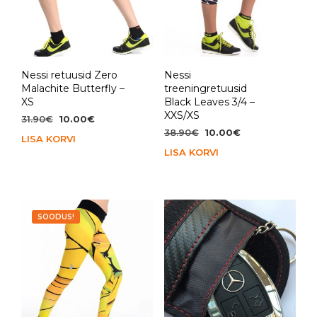
Nessi retuusid Zero
Nessi
Malachite Butterfly –
treeningretuusid
XS
Black Leaves 3/4 –
XXS/XS
Algne
Praegune
31.90
€
10.00
€
hind
hind
Algne
Praegune
38.90
€
10.00
€
LISA KORVI
oli:
on:
hind
hind
LISA KORVI
31.90€.
10.00€.
oli:
on:
38.90€.
10.00€.
SOODUS!