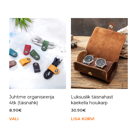
oli:
on:
tootel
53.90€.
15.00€.
on
mitu
varianti.
Valikuid
saab
teha
tootelehel.
Juhtme organiseerija
Luksuslik täisnahast
4tk (täisnahk)
käekella hoiukarp
8.90
€
30.90
€
VALI
Sellel
LISA KORVI
tootel
on