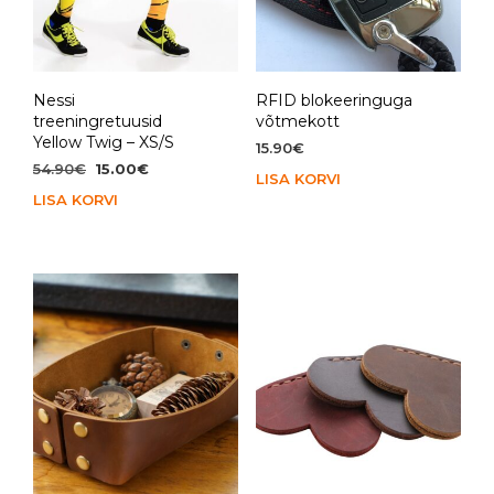
Nessi
RFID blokeeringuga
treeningretuusid
võtmekott
Yellow Twig – XS/S
15.90
€
Algne
Praegune
54.90
€
15.00
€
LISA KORVI
hind
hind
LISA KORVI
oli:
on:
54.90€.
15.00€.