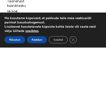
Täisnahast
kaarditasku
18.90
€
Me kasutame küpsiseid, et pakkuda teile meie veebisaidil
VALI
Sellel
parimat kasutuskogemust.
tootel
Lisateavet kasutatavate küpsiste kohta leiate või saate neid
on
välja lülitada
seadetes
.
mitu
varianti.
CLOSE GDPR COOKI
NO MORE ITEMS AVAILABLE.
Nõustun
Keeldun
Seaded
Valikuid
saab
teha
tootelehel.