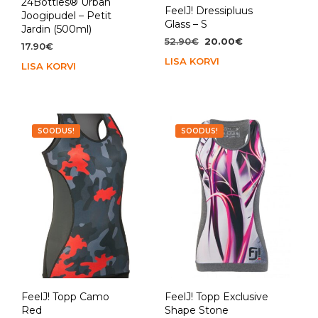
24Bottles® Urban
FeelJ! Dressipluus
Joogipudel – Petit
Glass – S
Jardin (500ml)
Algne
Praegune
52.90
€
20.00
€
17.90
€
hind
hind
LISA KORVI
LISA KORVI
oli:
on:
52.90€.
20.00€.
SOODUS!
SOODUS!
FeelJ! Topp Camo
FeelJ! Topp Exclusive
Red
Shape Stone