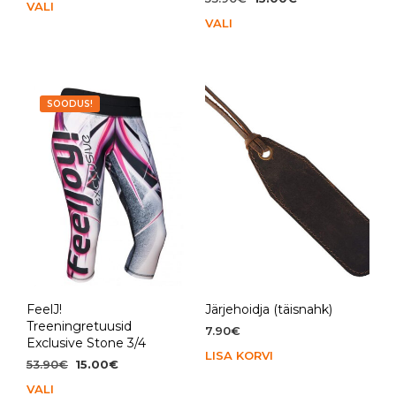
VALI
Sellel
oli:
on:
hind
hind
VALI
Sell
tootel
57.90€.
15.00€.
oli:
on:
toot
on
53.90€.
15.00€.
on
mitu
mit
varianti.
vari
Valikuid
SOODUS!
Vali
saab
saa
teha
teh
tootelehel.
toot
FeelJ!
Järjehoidja (täisnahk)
Treeningretuusid
7.90
€
Exclusive Stone 3/4
LISA KORVI
Algne
Praegune
53.90
€
15.00
€
hind
hind
VALI
Sellel