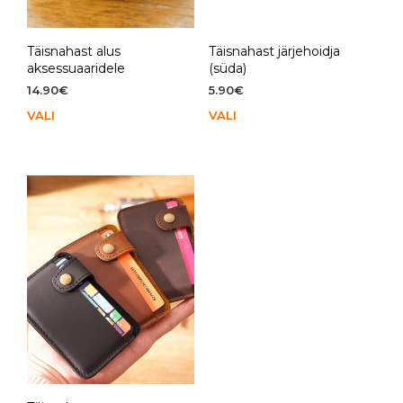
Täisnahast alus
Täisnahast järjehoidja
aksessuaaridele
(süda)
14.90
€
5.90
€
VALI
Sellel
VALI
Sell
tootel
toot
on
on
mitu
mit
varianti.
vari
Valikuid
Vali
saab
saa
teha
teh
tootelehel.
toot