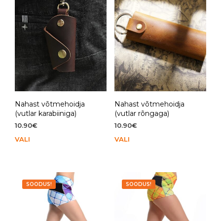
saab
saa
teha
teh
tootelehel.
toot
Nahast võtmehoidja
Nahast võtmehoidja
(vutlar karabiiniga)
(vutlar rõngaga)
10.90
€
10.90
€
VALI
Sellel
VALI
Sell
tootel
toot
on
on
mitu
mit
varianti.
vari
SOODUS!
SOODUS!
Valikuid
Vali
saab
saa
teha
teh