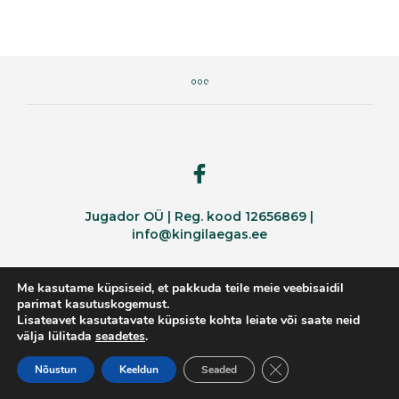
Jugador OÜ | Reg. kood 12656869 |
info@kingilaegas.ee
Me kasutame küpsiseid, et pakkuda teile meie veebisaidil
parimat kasutuskogemust.
Lisateavet kasutatavate küpsiste kohta leiate või saate neid
välja lülitada
seadetes
.
CLOSE GDPR COOKI
Nõustun
Keeldun
Seaded