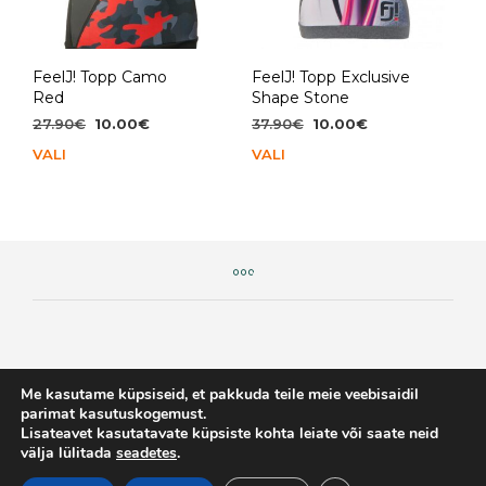
FeelJ! Topp Camo
FeelJ! Topp Exclusive
Red
Shape Stone
Algne
Praegune
Algne
Praegune
27.90
€
10.00
€
37.90
€
10.00
€
hind
hind
hind
hind
VALI
Sellel
VALI
Sell
oli:
on:
oli:
on:
tootel
toot
27.90€.
10.00€.
37.90€.
10.00€.
on
on
mitu
mit
varianti.
vari
Valikuid
Vali
saab
saa
teha
teh
tootelehel.
toot
Me kasutame küpsiseid, et pakkuda teile meie veebisaidil
parimat kasutuskogemust.
Lisateavet kasutatavate küpsiste kohta leiate või saate neid
Jugador OÜ | Reg. kood 12656869 |
välja lülitada
seadetes
.
info@kingilaegas.ee