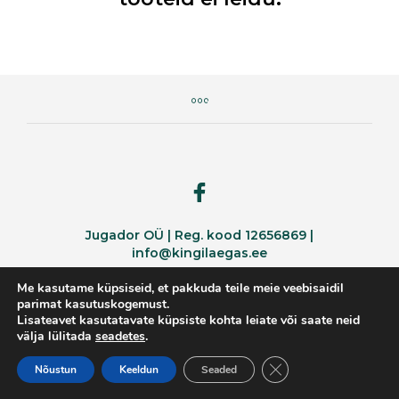
Jugador OÜ | Reg. kood 12656869 |
info@kingilaegas.ee
Me kasutame küpsiseid, et pakkuda teile meie veebisaidil
parimat kasutuskogemust.
Lisateavet kasutatavate küpsiste kohta leiate või saate neid
välja lülitada
seadetes
.
CLOSE GDPR COOKI
Nõustun
Keeldun
Seaded