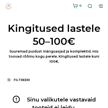
0
Kingitused lastele
50–100€
Suuremad puidust mänguasjad ja komplektid, mis
toovad rõõmu kogu perele. Kingitused lastele kuni
100€,
FILTREERI
Sinu valikutele vastavaid
tooteid ei leidu.