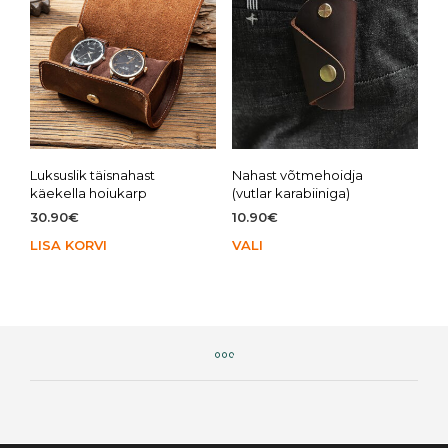
tootelehel.
toot
Luksuslik täisnahast
Nahast võtmehoidja
käekella hoiukarp
(vutlar karabiiniga)
30.90
€
10.90
€
LISA KORVI
VALI
Sell
toot
on
mit
vari
Vali
saa
teh
toot