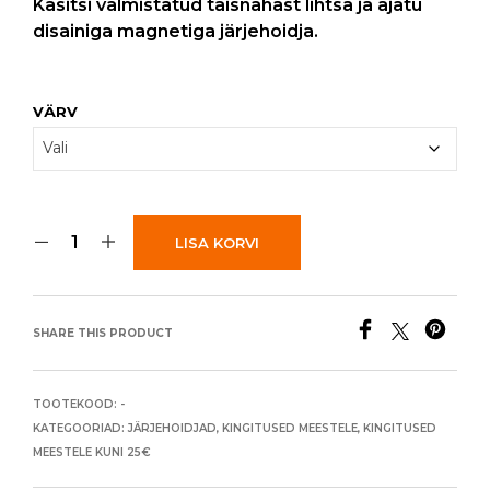
Käsitsi valmistatud täisnahast lihtsa ja ajatu
disainiga magnetiga järjehoidja.
VÄRV
LISA KORVI
SHARE THIS PRODUCT
TOOTEKOOD:
-
KATEGOORIAD:
JÄRJEHOIDJAD
,
KINGITUSED MEESTELE
,
KINGITUSED
MEESTELE KUNI 25€