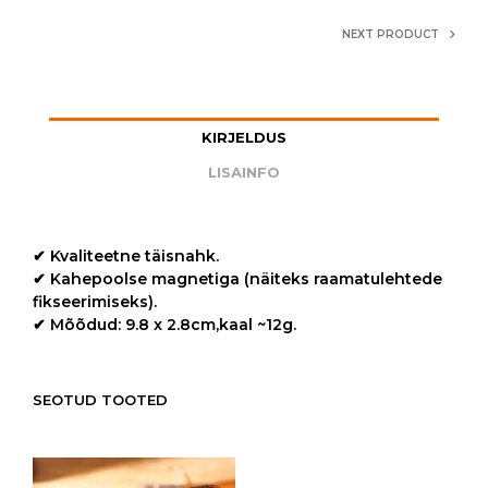
NEXT PRODUCT
KIRJELDUS
LISAINFO
✔ Kvaliteetne täisnahk.
✔ Kahepoolse magnetiga (näiteks raamatulehtede
fikseerimiseks).
✔ Mõõdud: 9.8 x 2.8cm,kaal ~12g.
SEOTUD TOOTED